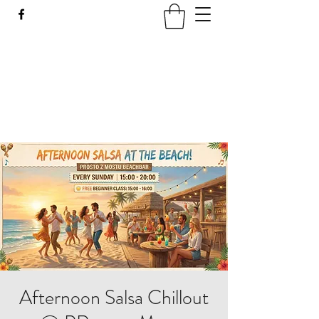
LATIN SPICE: SALSA
WORKSHOPS IN WROCLAW
Join us every Tuesday in PeDeT in the
Renoma Shopping Centre
Afternoon Salsa Chillout