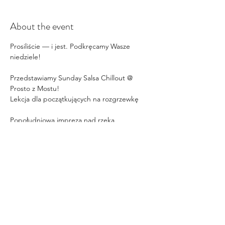
About the event
Prosiliście — i jest. Podkręcamy Wasze 
niedziele!
Przedstawiamy Sunday Salsa Chillout @ 
Prosto z Mostu!
Lekcja dla początkujących na rozgrzewkę
Popołudniowa impreza nad rzeką
Drinki, słońce i totalny chill
Salsa Romántica • Mambo • Cubana • 
Bachata
Show More