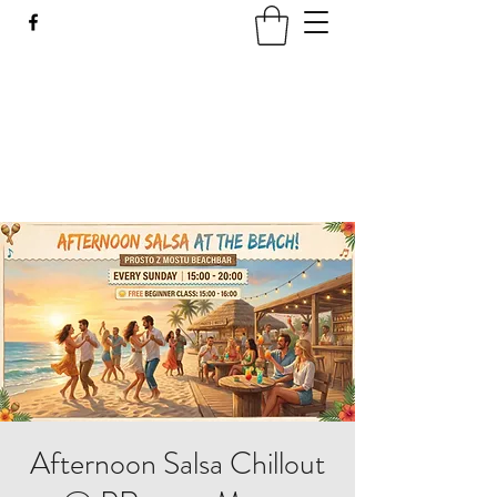
LATIN SPICE: SALSA
WORKSHOPS IN WROCLAW
Join us every Tuesday in PeDeT in the
Renoma Shopping Centre
Afternoon Salsa Chillout