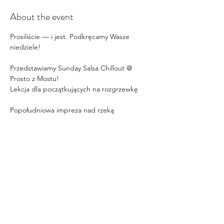
About the event
Prosiliście — i jest. Podkręcamy Wasze 
niedziele!
Przedstawiamy Sunday Salsa Chillout @ 
Prosto z Mostu!
Lekcja dla początkujących na rozgrzewkę
Popołudniowa impreza nad rzeką
Drinki, słońce i totalny chill
Salsa Romántica • Mambo • Cubana • 
Bachata
Show More