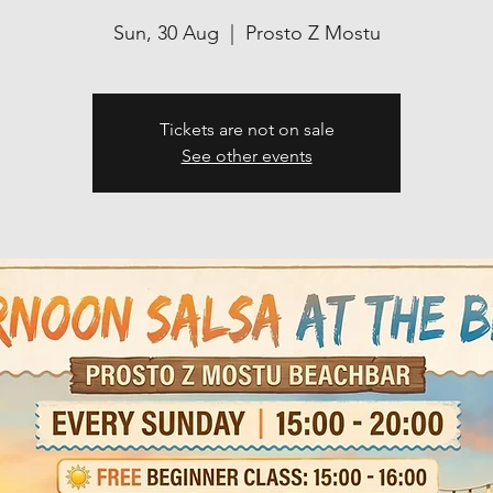
Sun, 30 Aug
  |  
Prosto Z Mostu
Tickets are not on sale
See other events