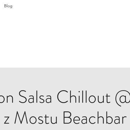
Blog
ATIN SPICE: SALSA WORKSHOPS IN WROCL
Join us every Tuesday in PeDeT in the Renoma Shopping Centre
on Salsa Chillout 
z Mostu Beachbar