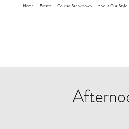
Home
Events
Course Breakdown
About Our Style
L
Afterno