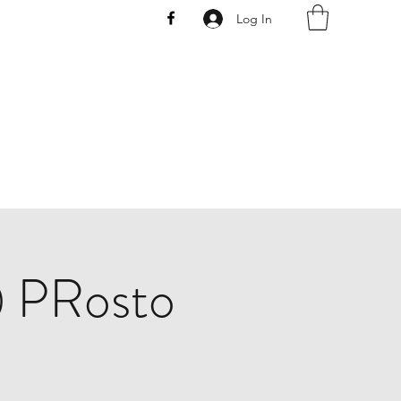
Log In
AW
@ PRosto